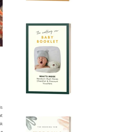
is
at
ak
ng