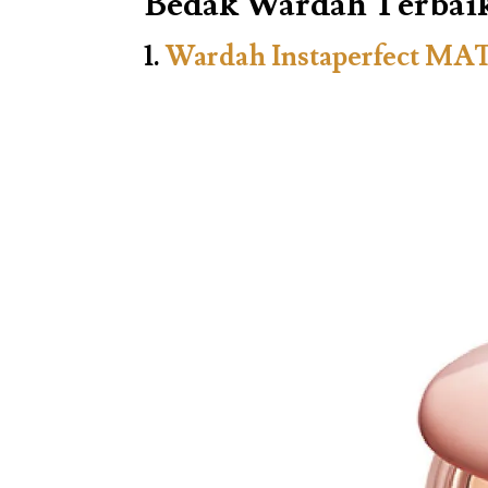
Bedak Wardah Terbaik
1.
Wardah Instaperfect MA