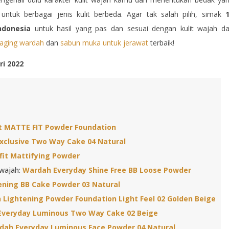
tuk berbagai jenis kulit berbeda. Agar tak salah pilih, simak
ndonesia
untuk hasil yang pas dan sesuai dengan kulit wajah d
 aging wardah
dan
sabun muka untuk jerawat
terbaik!
ri 2022
t MATTE FIT Powder Foundation
xclusive Two Way Cake 04 Natural
fit Mattifying Powder
 wajah:
Wardah Everyday Shine Free BB Loose Powder
ning BB Cake Powder 03 Natural
Lightening Powder Foundation Light Feel 02 Golden Beige
Everyday Luminous Two Way Cake 02 Beige
dah Everyday Luminous Face Powder 04 Natural