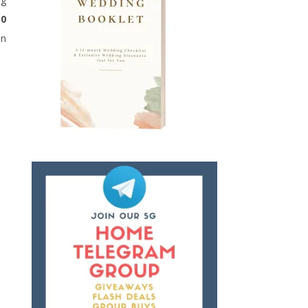
10
an