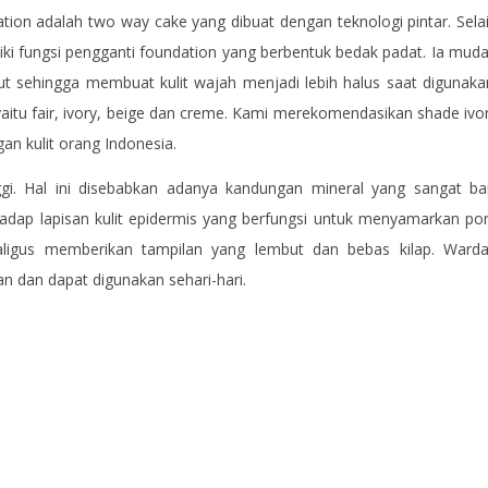
on adalah two way cake yang dibuat dengan teknologi pintar. Sela
ki fungsi pengganti foundation yang berbentuk bedak padat. Ia mud
but sehingga membuat kulit wajah menjadi lebih halus saat digunaka
aitu fair, ivory, beige dan creme. Kami merekomendasikan shade ivo
gan kulit orang Indonesia.
nggi. Hal ini disebabkan adanya kandungan mineral yang sangat ba
adap lapisan kulit epidermis yang berfungsi untuk menyamarkan por
kaligus memberikan tampilan yang lembut dan bebas kilap. Ward
 dan dapat digunakan sehari-hari.