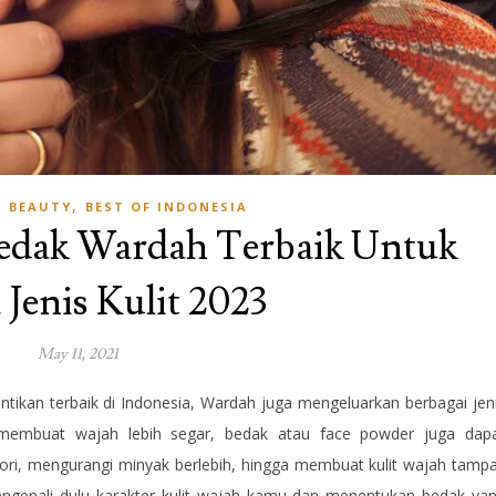
,
,
BEAUTY
BEST OF INDONESIA
edak Wardah Terbaik Untuk
Jenis Kulit 2023
May 11, 2021
antikan terbaik di Indonesia, Wardah juga mengeluarkan berbagai jen
membuat wajah lebih segar, bedak atau face powder juga dap
ori, mengurangi minyak berlebih, hingga membuat kulit wajah tamp
mengenali dulu karakter kulit wajah kamu dan menentukan bedak ya