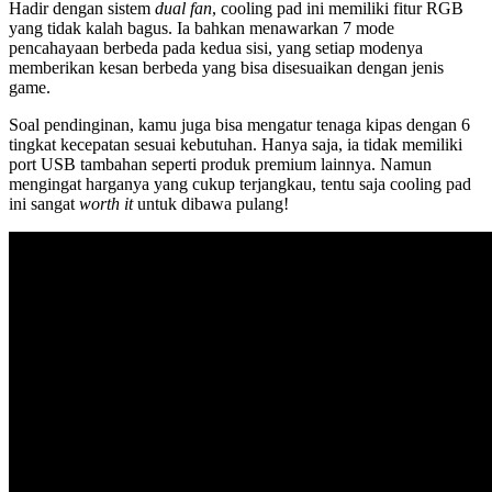
Hadir dengan sistem
dual fan
, cooling pad ini memiliki fitur RGB
yang tidak kalah bagus. Ia bahkan menawarkan 7 mode
pencahayaan berbeda pada kedua sisi, yang setiap modenya
memberikan kesan berbeda yang bisa disesuaikan dengan jenis
game.
Soal pendinginan, kamu juga bisa mengatur tenaga kipas dengan 6
tingkat kecepatan sesuai kebutuhan. Hanya saja, ia tidak memiliki
port USB tambahan seperti produk premium lainnya. Namun
mengingat harganya yang cukup terjangkau, tentu saja cooling pad
ini sangat
worth it
untuk dibawa pulang!