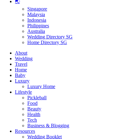
🌏
Singapore
Malaysia
Indonesia
Philippines
Australia
Wedding Directory SG
Home Directory SG
About
Wedding
Travel
Home
Baby
Luxury
Luxury Home
Lifestyle
Pickleball
Food
Beauty
Health
Tech
Business & Blogging
Resources
Wedding Booklet