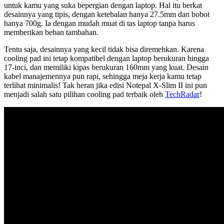
untuk kamu yang suka bepergian dengan laptop. Hal itu berkat
desainnya yang tipis, dengan ketebalan hanya 27.5mm dan bobot
hanya 700g. Ia dengan mudah muat di tas laptop tanpa harus
memberikan beban tambahan.
Tentu saja, desainnya yang kecil tidak bisa diremehkan. Karena
cooling pad ini tetap kompatibel dengan laptop berukuran hingga
17-inci, dan memiliki kipas berukuran 160mm yang kuat. Desain
kabel manajemennya pun rapi, sehingga meja kerja kamu tetap
terlihat minimalis! Tak heran jika edisi Notepal X-Slim II ini pun
menjadi salah satu pilihan cooling pad terbaik oleh
TechRadar
!