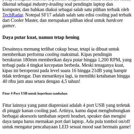
dikenal sebagai
industry-leading
soal pendingin laptop dan
komputer, dan bahkan diakui sebagai salah satu pilihan terbaik oleh
TechRadar
. Notepal SF17 adalah salah satu edisi cooling pad terbaik
dari Cooler Master, dan merupakan pilihan ideal untuk
hardcore
gamer
.
Daya putar kuat, namun tetap hening
Desainnya memang terlihat cukup besar, tetapi ia dibuat untuk
memberikan performa
cooling
maksimal. Kipas pendingin
berukuran 180mm memberikan daya putar hingga 1,200 RPM, yang
terbagi pada 4 tingkat kecepatan berbeda. Meski tenaganya kuat,
kipas ini beroperasi pada level suara 16 hingga 21dB yang hampir
tidak terdengar. Dan menariknya lagi, ia memiliki ketahanan hingga
40 ribu jam atau setara dengan 4,5 tahun!
Fitur 4 Port USB untuk keperluan tambahan
Fitur lainnya yang patut diapresiasi adalah 4 port USB yang terletak
di pinggir kanan cooling pad. Artinya, kamu dapat menghubungkan
berbagai aksesoris tambahan seperti headset, speaker dan mengisi
daya tanpa harus memakan port dari laptop. Ada pula tombol on/off
untuk mengatur pencahayaan LED sesuai mood saat bermain game!