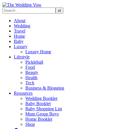
About
Wedding
Travel
Home
Baby
Luxury
Luxury Home
Lifestyle
Pickleball
Food
Beauty
Health
Tech
Business & Blogging
Resources
Wedding Booklet
Baby Booklet
Baby Shopping List
Mum Group Buys
Home Booklet
Shop