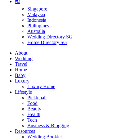
🌏
Singapore
Malaysia
Indonesia
Philippines
Australia
Wedding Directory SG
Home Directory SG
About
Wedding
Travel
Home
Baby
Luxury
Luxury Home
Lifestyle
Pickleball
Food
Beauty
Health
Tech
Business & Blogging
Resources
Wedding Booklet