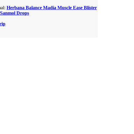
nal:
Herbana Balance Madia Muscle Ease Blister
Sanmol Drops
rip