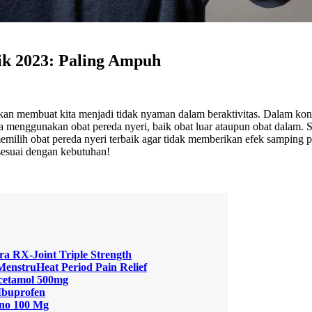
ik 2023: Paling Ampuh
akan membuat kita menjadi tidak nyaman dalam beraktivitas. Dalam kond
sa menggunakan obat pereda nyeri, baik obat luar ataupun obat dalam. 
emilih obat pereda nyeri terbaik agar tidak memberikan efek samping 
sesuai dengan kebutuhan!
tra RX-Joint Triple Strength
MenstruHeat Period Pain Relief
cetamol 500mg
 Ibuprofen
no 100 Mg