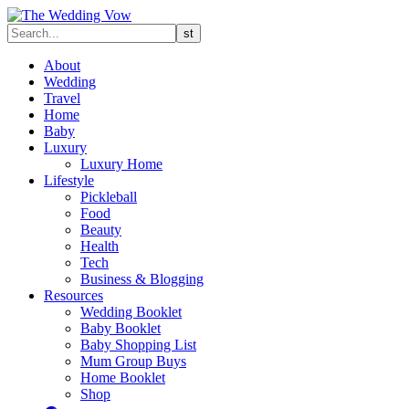
About
Wedding
Travel
Home
Baby
Luxury
Luxury Home
Lifestyle
Pickleball
Food
Beauty
Health
Tech
Business & Blogging
Resources
Wedding Booklet
Baby Booklet
Baby Shopping List
Mum Group Buys
Home Booklet
Shop