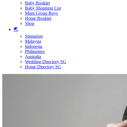
Baby Booklet
Baby Shopping List
Mum Group Buys
Home Booklet
Shop
🌏
Singapore
Malaysia
Indonesia
Philippines
Australia
Wedding Directory SG
Home Directory SG