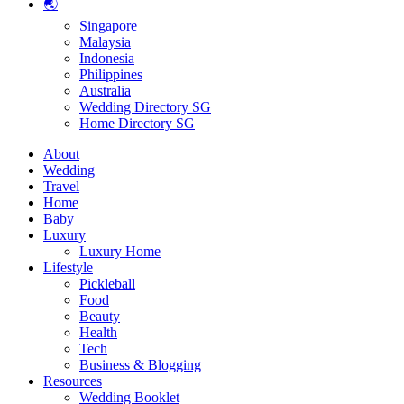
🌏
Singapore
Malaysia
Indonesia
Philippines
Australia
Wedding Directory SG
Home Directory SG
About
Wedding
Travel
Home
Baby
Luxury
Luxury Home
Lifestyle
Pickleball
Food
Beauty
Health
Tech
Business & Blogging
Resources
Wedding Booklet