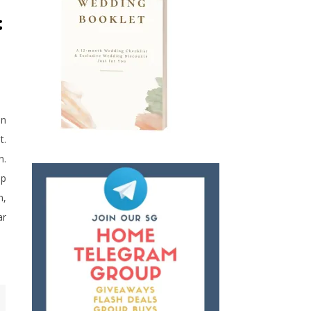
:
an
t.
n.
ap
n,
ar