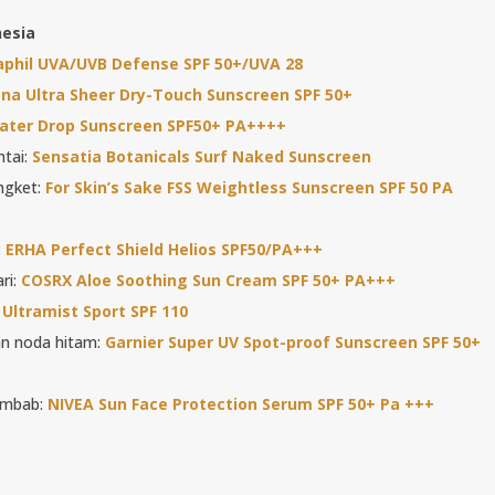
nesia
aphil UVA/UVB Defense SPF 50+/UVA 28
na Ultra Sheer Dry-Touch Sunscreen SPF 50+
ater Drop Sunscreen SPF50+ PA++++
ntai:
Sensatia Botanicals Surf Naked Sunscreen
engket:
For Skin’s Sake FSS Weightless Sunscreen SPF 50 PA
:
ERHA Perfect Shield Helios SPF50/PA+++
ri:
COSRX Aloe Soothing Sun Cream SPF 50+ PA+++
Ultramist Sport SPF 110
kan noda hitam:
Garnier Super UV Spot-proof Sunscreen SPF 50+
lembab:
NIVEA Sun Face Protection Serum SPF 50+ Pa +++