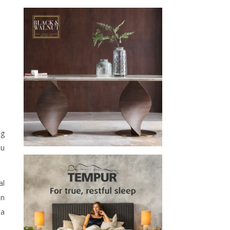
ng
tu
al
an
ma