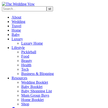
About
Wedding
Travel
Home
Baby
Luxury
Luxury Home
Lifestyle
Pickleball
Food
Beauty
Health
Tech
Business & Blogging
Resources
Wedding Booklet
Baby Booklet
Baby Shopping List
Mum Group Buys
Home Booklet
Shop