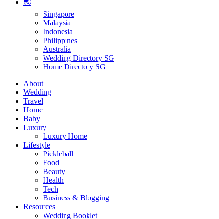
🌏
Singapore
Malaysia
Indonesia
Philippines
Australia
Wedding Directory SG
Home Directory SG
About
Wedding
Travel
Home
Baby
Luxury
Luxury Home
Lifestyle
Pickleball
Food
Beauty
Health
Tech
Business & Blogging
Resources
Wedding Booklet