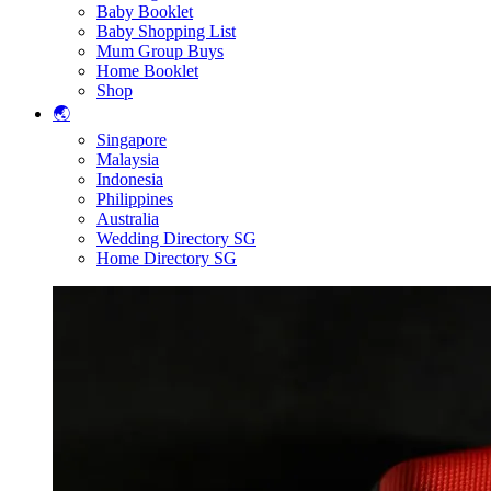
Baby Booklet
Baby Shopping List
Mum Group Buys
Home Booklet
Shop
🌏
Singapore
Malaysia
Indonesia
Philippines
Australia
Wedding Directory SG
Home Directory SG