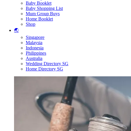
Baby Booklet
Baby Shopping List
Mum Group Buys
Home Booklet
Shop
🌏
Singapore
Malaysia
Indonesia
Philippines
Australia
Wedding Directory SG
Home Directory SG