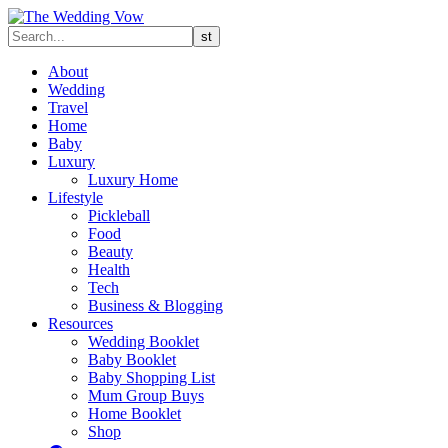
About
Wedding
Travel
Home
Baby
Luxury
Luxury Home
Lifestyle
Pickleball
Food
Beauty
Health
Tech
Business & Blogging
Resources
Wedding Booklet
Baby Booklet
Baby Shopping List
Mum Group Buys
Home Booklet
Shop