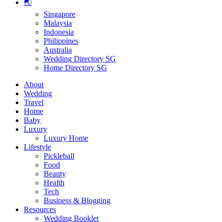
🌏
Singapore
Malaysia
Indonesia
Philippines
Australia
Wedding Directory SG
Home Directory SG
About
Wedding
Travel
Home
Baby
Luxury
Luxury Home
Lifestyle
Pickleball
Food
Beauty
Health
Tech
Business & Blogging
Resources
Wedding Booklet