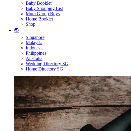
Baby Booklet
Baby Shopping List
Mum Group Buys
Home Booklet
Shop
🌏
Singapore
Malaysia
Indonesia
Philippines
Australia
Wedding Directory SG
Home Directory SG