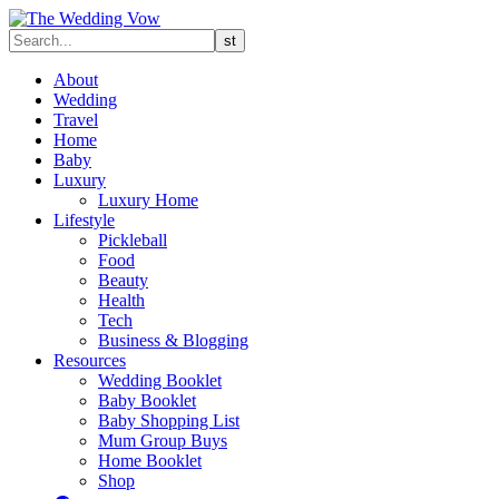
About
Wedding
Travel
Home
Baby
Luxury
Luxury Home
Lifestyle
Pickleball
Food
Beauty
Health
Tech
Business & Blogging
Resources
Wedding Booklet
Baby Booklet
Baby Shopping List
Mum Group Buys
Home Booklet
Shop