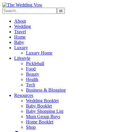
About
Wedding
Travel
Home
Baby
Luxury
Luxury Home
Lifestyle
Pickleball
Food
Beauty
Health
Tech
Business & Blogging
Resources
Wedding Booklet
Baby Booklet
Baby Shopping List
Mum Group Buys
Home Booklet
Shop