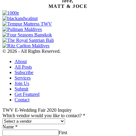
love,
MATT & JOCE
© 2026 - All Rights Reserved.
About
All Posts
Subscribe
Services
Join Us
Submit
Get Featured
Contact
TWV E-Wedding Fair 2020 Inquiry
Which vendor would you like to contact?
*
Name
*
First