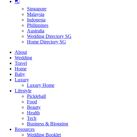
🌏
Singapore
Malaysia
Indonesia
Philippines
Australia
Wedding Directory SG
Home Directory SG
About
Wedding
Travel
Home
Baby
Luxury
Luxury Home
Lifestyle
Pickleball
Food
Beauty
Health
Tech
Business & Blogging
Resources
Wedding Booklet