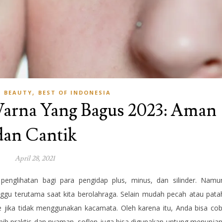
,
,
BEAUTY
BEST OF INDONESIA
Warna Yang Bagus 2023: Aman
dan Cantik
April 28, 2021
englihatan bagi para pengidap plus, minus, dan silinder. Namu
ggu terutama saat kita berolahraga. Selain mudah pecah atau pata
 jika tidak menggunakan kacamata. Oleh karena itu, Anda bisa co
ebih praktis dan nyaman, soflen juga bisa digunakan untung menunja