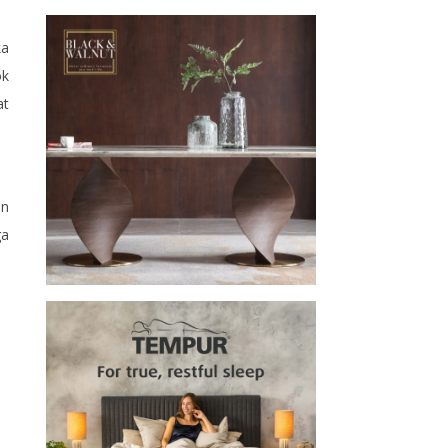
ka
ok
at
an
ga