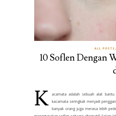
ALL POSTS
10 Soflen Dengan 
K
acamata adalah sebuah alat bantu p
kacamata seringkali menjadi penggan
banyak orang juga merasa lebih pede
menggunakan soflen sebagai alternatif.
Selain l