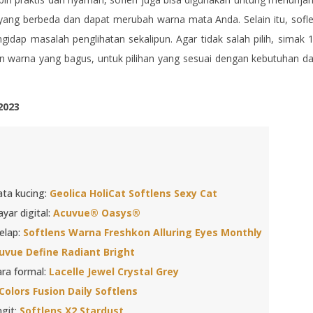
yang berbeda dan dapat merubah warna mata Anda. Selain itu, sofl
idap masalah penglihatan sekalipun. Agar tidak salah pilih, simak 
n warna yang bagus, untuk pilihan yang sesuai dengan kebutuhan d
 2023
ata kucing:
Geolica HoliCat Softlens Sexy Cat
ayar digital:
Acuvue® Oasys®
elap:
Softlens Warna Freshkon Alluring Eyes Monthly
uvue Define Radiant Bright
ra formal:
Lacelle Jewel Crystal Grey
Colors Fusion Daily Softlens
ngit:
Softlens X2 Stardust