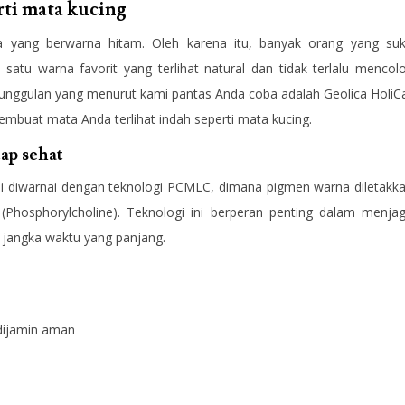
rti mata kucing
a yang berwarna hitam. Oleh karena itu, banyak orang yang su
atu warna favorit yang terlihat natural dan tidak terlalu mencol
n unggulan yang menurut kami pantas Anda coba adalah Geolica HoliC
 membuat mata Anda terlihat indah seperti mata kucing.
ap sehat
ini diwarnai dengan teknologi PCMLC, dimana pigmen warna diletakk
 (Phosphorylcholine). Teknologi ini berperan penting dalam menja
 jangka waktu yang panjang.
dijamin aman