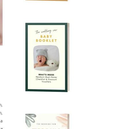
n,
h,
ba
ng