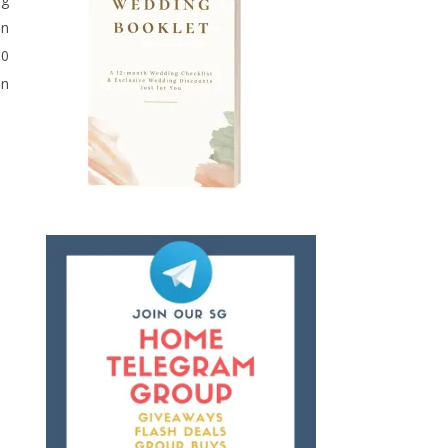
en
10
an