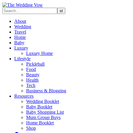
About
Wedding
Travel
Home
Baby
Luxury
Luxury Home
Lifestyle
Pickleball
Food
Beauty
Health
Tech
Business & Blogging
Resources
Wedding Booklet
Baby Booklet
Baby Shopping List
Mum Group Buys
Home Booklet
Shop