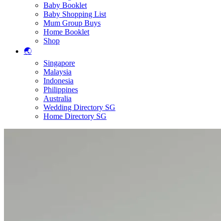
Baby Booklet
Baby Shopping List
Mum Group Buys
Home Booklet
Shop
🌏
Singapore
Malaysia
Indonesia
Philippines
Australia
Wedding Directory SG
Home Directory SG