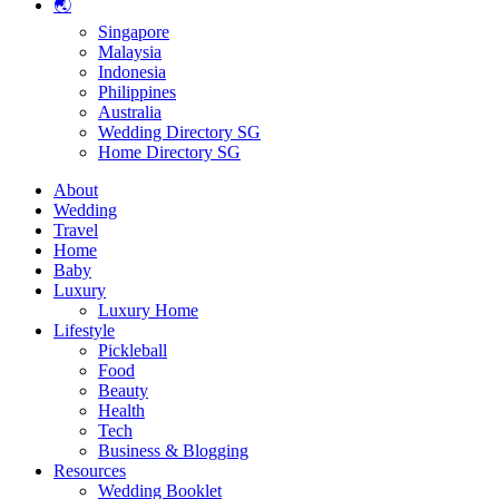
🌏
Singapore
Malaysia
Indonesia
Philippines
Australia
Wedding Directory SG
Home Directory SG
About
Wedding
Travel
Home
Baby
Luxury
Luxury Home
Lifestyle
Pickleball
Food
Beauty
Health
Tech
Business & Blogging
Resources
Wedding Booklet