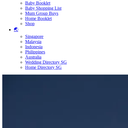
Baby Booklet
Baby Shopping List
Mum Group Buys
Home Booklet
Shop
🌏
Singapore
Malaysia
Indonesia
Philippines
Australia
Wedding Directory SG
Home Directory SG