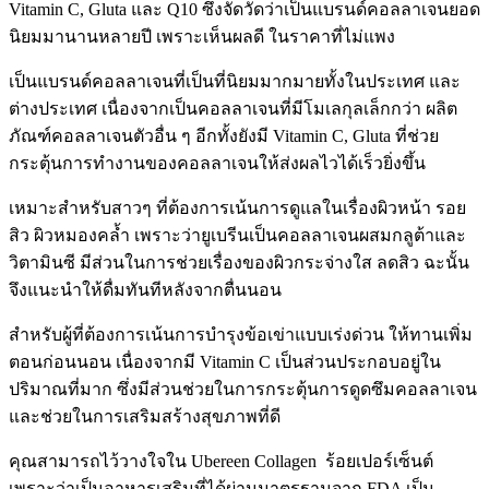
Vitamin C, Gluta
และ
Q
10
ซึ่งจัดวัดว่า
เป็นแบรนด์คอลลาเจนยอด
นิยมมานานหลายปี เพราะเห็นผลดี ในราคาที่ไม่แพง
เป็นแบรนด์คอลลาเจนที่เป็นที่นิยม
มากมายทั้งในประเทศ และ
ต่างประเทศ
เนื่องจากเป็นคอลลาเจนที่มีโมเลกุลเล็กกว่า ผลิต
ภัณฑ์คอลลาเจนตัวอื่น ๆ อีกทั้งยังมี
Vitamin C, Gluta
ที่ช่วย
กระตุ้นการทำงานของคอลลาเจนให้ส่งผลไวได้เร็วยิ่งขึ้น
เหมาะสำหรับสาวๆ ที่ต้องการเน้นการดูแลในเรื่องผิวหน้า รอย
สิว ผิวหมองคล้ำ เพราะว่ายูเบรีนเป็นคอลลาเจนผสมกลูต้าและ
วิตามินซี มีส่วนในการช่วยเรื่องของผิวกระจ่างใส ลดสิว ฉะนั้น
จึงแนะนำให้ดื่มทันทีหลังจากตื่นนอน
สำหรับผู้ที่ต้องการเน้นการบำรุงข้อเข่าแบบเร่งด่วน ให้ทานเพิ่ม
ตอนก่อนนอน เนื่องจากมี
Vitamin C เป็นส่วน
ประกอบอยู่ใน
ปริมาณที่มาก ซึ่งมีส่วนช่วยในการกระตุ้นการดูดซึมคอลลาเจน
และช่วยในการเสริมสร้างสุขภาพที่ดี
คุณสามารถไว้วางใจใน Ubereen Collagen ร้อยเปอร์เซ็นต์
เพราะว่าเป็นอาหารเสริม
ที่ได้ผ่านมาตรฐานจาก
FDA
เป็น