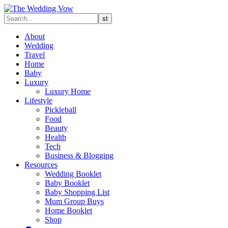
About
Wedding
Travel
Home
Baby
Luxury
Luxury Home
Lifestyle
Pickleball
Food
Beauty
Health
Tech
Business & Blogging
Resources
Wedding Booklet
Baby Booklet
Baby Shopping List
Mum Group Buys
Home Booklet
Shop