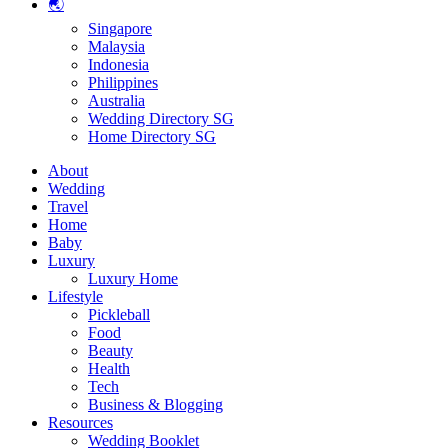
🌏
Singapore
Malaysia
Indonesia
Philippines
Australia
Wedding Directory SG
Home Directory SG
About
Wedding
Travel
Home
Baby
Luxury
Luxury Home
Lifestyle
Pickleball
Food
Beauty
Health
Tech
Business & Blogging
Resources
Wedding Booklet