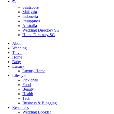
🌏
Singapore
Malaysia
Indonesia
Philippines
Australia
Wedding Directory SG
Home Directory SG
About
Wedding
Travel
Home
Baby
Luxury
Luxury Home
Lifestyle
Pickleball
Food
Beauty
Health
Tech
Business & Blogging
Resources
Wedding Booklet