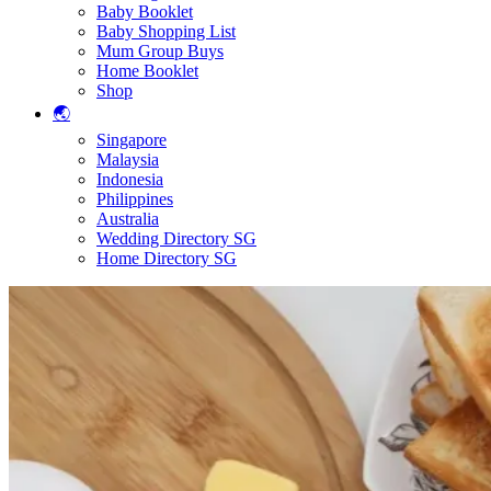
Baby Booklet
Baby Shopping List
Mum Group Buys
Home Booklet
Shop
🌏
Singapore
Malaysia
Indonesia
Philippines
Australia
Wedding Directory SG
Home Directory SG