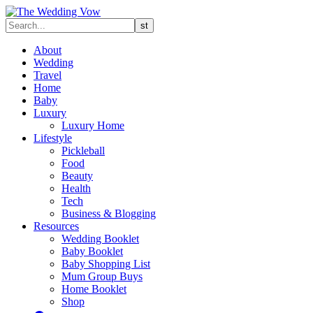
About
Wedding
Travel
Home
Baby
Luxury
Luxury Home
Lifestyle
Pickleball
Food
Beauty
Health
Tech
Business & Blogging
Resources
Wedding Booklet
Baby Booklet
Baby Shopping List
Mum Group Buys
Home Booklet
Shop