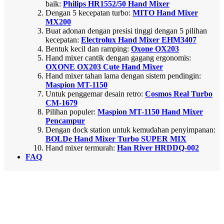
baik:
Philips HR1552/50 Hand Mixer
Dengan 5 kecepatan turbo:
MITO Hand Mixer
MX200
Buat adonan dengan presisi tinggi dengan 5 pilihan
kecepatan:
Electrolux Hand Mixer EHM3407
Bentuk kecil dan ramping:
Oxone OX203
Hand mixer cantik dengan gagang ergonomis:
OXONE OX203 Cute Hand Mixer
Hand mixer tahan lama dengan sistem pendingin:
Maspion MT-1150
Untuk penggemar desain retro:
Cosmos Real Turbo
CM-1679
Pilihan populer:
Maspion MT-1150 Hand Mixer
Pencampur
Dengan dock station untuk kemudahan penyimpanan:
BOLDe Hand Mixer Turbo SUPER MIX
Hand mixer termurah:
Han River HRDDQ-002
FAQ