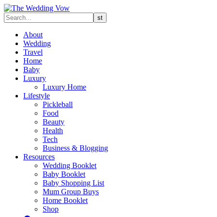
About
Wedding
Travel
Home
Baby
Luxury
Luxury Home
Lifestyle
Pickleball
Food
Beauty
Health
Tech
Business & Blogging
Resources
Wedding Booklet
Baby Booklet
Baby Shopping List
Mum Group Buys
Home Booklet
Shop