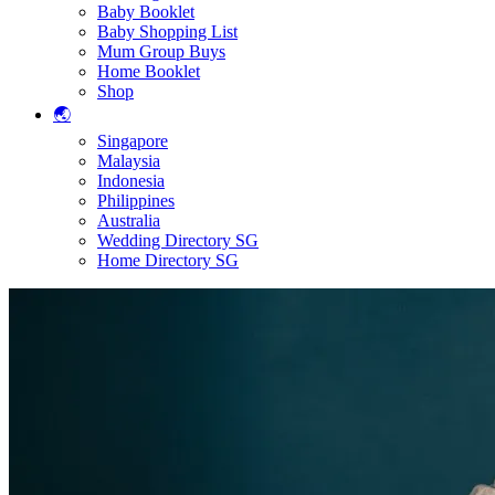
Baby Booklet
Baby Shopping List
Mum Group Buys
Home Booklet
Shop
🌏
Singapore
Malaysia
Indonesia
Philippines
Australia
Wedding Directory SG
Home Directory SG