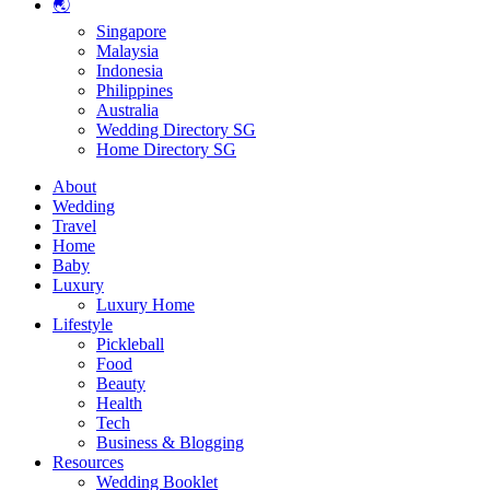
🌏
Singapore
Malaysia
Indonesia
Philippines
Australia
Wedding Directory SG
Home Directory SG
About
Wedding
Travel
Home
Baby
Luxury
Luxury Home
Lifestyle
Pickleball
Food
Beauty
Health
Tech
Business & Blogging
Resources
Wedding Booklet