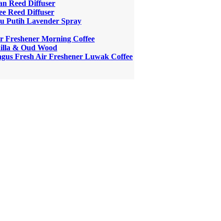
an Reed Diffuser
ee Reed Diffuser
u Putih Lavender Spray
r Freshener Morning Coffee
nilla & Oud Wood
gus Fresh Air Freshener Luwak Coffee