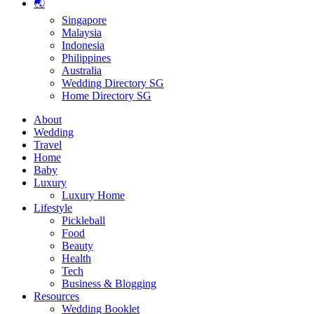
🌏
Singapore
Malaysia
Indonesia
Philippines
Australia
Wedding Directory SG
Home Directory SG
About
Wedding
Travel
Home
Baby
Luxury
Luxury Home
Lifestyle
Pickleball
Food
Beauty
Health
Tech
Business & Blogging
Resources
Wedding Booklet