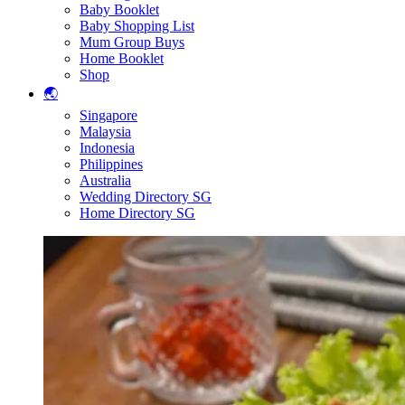
Baby Booklet
Baby Shopping List
Mum Group Buys
Home Booklet
Shop
🌏
Singapore
Malaysia
Indonesia
Philippines
Australia
Wedding Directory SG
Home Directory SG