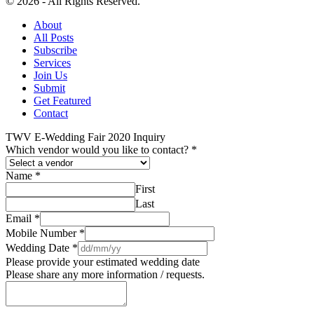
© 2026 - All Rights Reserved.
About
All Posts
Subscribe
Services
Join Us
Submit
Get Featured
Contact
TWV E-Wedding Fair 2020 Inquiry
Which vendor would you like to contact?
*
Name
*
First
Last
Email
*
Mobile Number
*
Wedding Date
*
Please provide your estimated wedding date
Please share any more information / requests.