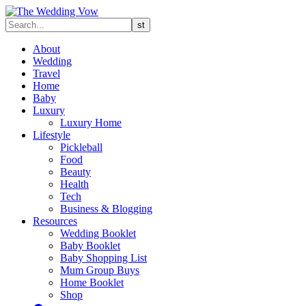
About
Wedding
Travel
Home
Baby
Luxury
Luxury Home
Lifestyle
Pickleball
Food
Beauty
Health
Tech
Business & Blogging
Resources
Wedding Booklet
Baby Booklet
Baby Shopping List
Mum Group Buys
Home Booklet
Shop