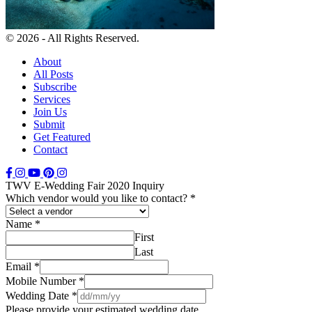
© 2026 - All Rights Reserved.
About
All Posts
Subscribe
Services
Join Us
Submit
Get Featured
Contact
TWV E-Wedding Fair 2020 Inquiry
Which vendor would you like to contact?
*
Name
*
First
Last
Email
*
Mobile Number
*
Wedding Date
*
Please provide your estimated wedding date