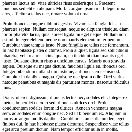
pharetra luctus mi, vitae ultricies risus scelerisque a. Praesent
faucibus sed elit eu aliquam. Morbi congue ipsum mi. Integer urna
eros, efficitur a tellus nec, ornare volutpat urna.
Proin rhoncus congue nibh ut egestas. Vivamus a feugiat felis, a
pharetra sapien. Nullam consequat, neque ac aliquam tristique, diam
tortor pharetra lacus, quis laoreet ligula mi eget neque. Nullam non
est mi. Integer eleifend neque non mauris elementum fermentum.
Curabitur vitae tempus justo. Nunc fringilla ac tellus nec fermentum.
In hac habitasse platea dictumst. Proin aliquet, ligula sed sollicitudin
pharetra, velit mauris lacinia quam, eu tincidunt diam mauris eget
justo. Quisque dictum risus a tincidunt cursus. Mauris non gravida
sapien. Quisque eu magna dictum, faucibus ligula eu, rhoncus orci.
Integer bibendum nulla id dui tristique, a rhoncus eros euismod.
Curabitur in dapibus magna. Quisque nec ipsum odio. Orci varius
natoque penatibus et magnis dis parturient montes, nascetur ridiculus
mus.
Donec ut arcu dignissim, rhoncus lectus nec, sodales elit. Integer ex
metus, imperdiet eu odio sed, rhoncus ultrices orci. Proin
condimentum sodales lorem id ultrices. Aenean venenatis magna
sem, ac sodales enim congue nec. Sed ut bibendum ex. Aliquam in
purus ac augue mollis dapibus. Curabitur sit amet dictum leo, eget
finibus dui. In hac habitasse platea dictumst. Suspendisse vitae tellus
eget arcu pretium dictum. Nam tempor efficitur nulla in mollis.