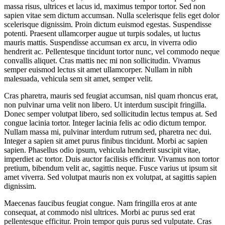
massa risus, ultrices et lacus id, maximus tempor tortor. Sed non
sapien vitae sem dictum accumsan. Nulla scelerisque felis eget dolor
scelerisque dignissim. Proin dictum euismod egestas. Suspendisse
potenti. Praesent ullamcorper augue ut turpis sodales, ut luctus
mauris mattis. Suspendisse accumsan ex arcu, in viverra odio
hendrerit ac. Pellentesque tincidunt tortor nunc, vel commodo neque
convallis aliquet. Cras mattis nec mi non sollicitudin. Vivamus
semper euismod lectus sit amet ullamcorper. Nullam in nibh
malesuada, vehicula sem sit amet, semper velit.
Cras pharetra, mauris sed feugiat accumsan, nisl quam rhoncus erat,
non pulvinar urna velit non libero. Ut interdum suscipit fringilla.
Donec semper volutpat libero, sed sollicitudin lectus tempus at. Sed
congue lacinia tortor. Integer lacinia felis ac odio dictum tempor.
Nullam massa mi, pulvinar interdum rutrum sed, pharetra nec dui.
Integer a sapien sit amet purus finibus tincidunt. Morbi ac sapien
sapien. Phasellus odio ipsum, vehicula hendrerit suscipit vitae,
imperdiet ac tortor. Duis auctor facilisis efficitur. Vivamus non tortor
pretium, bibendum velit ac, sagittis neque. Fusce varius ut ipsum sit
amet viverra. Sed volutpat mauris non ex volutpat, at sagittis sapien
dignissim.
Maecenas faucibus feugiat congue. Nam fringilla eros at ante
consequat, at commodo nisl ultrices. Morbi ac purus sed erat
pellentesque efficitur. Proin tempor quis purus sed vulputate. Cras