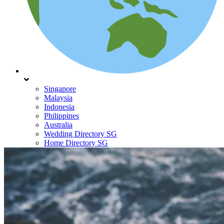
Singapore
Malaysia
Indonesia
Philippines
Australia
Wedding Directory SG
Home Directory SG