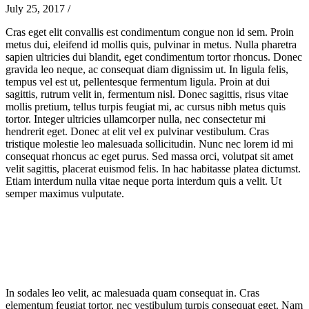
July 25, 2017
/
Cras eget elit convallis est condimentum congue non id sem. Proin
metus dui, eleifend id mollis quis, pulvinar in metus. Nulla pharetra
sapien ultricies dui blandit, eget condimentum tortor rhoncus. Donec
gravida leo neque, ac consequat diam dignissim ut. In ligula felis,
tempus vel est ut, pellentesque fermentum ligula. Proin at dui
sagittis, rutrum velit in, fermentum nisl. Donec sagittis, risus vitae
mollis pretium, tellus turpis feugiat mi, ac cursus nibh metus quis
tortor. Integer ultricies ullamcorper nulla, nec consectetur mi
hendrerit eget. Donec at elit vel ex pulvinar vestibulum. Cras
tristique molestie leo malesuada sollicitudin. Nunc nec lorem id mi
consequat rhoncus ac eget purus. Sed massa orci, volutpat sit amet
velit sagittis, placerat euismod felis. In hac habitasse platea dictumst.
Etiam interdum nulla vitae neque porta interdum quis a velit. Ut
semper maximus vulputate.
In sodales leo velit, ac malesuada quam consequat in. Cras
elementum feugiat tortor, nec vestibulum turpis consequat eget. Nam