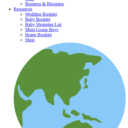
Business & Blogging
Resources
Wedding Booklet
Baby Booklet
Baby Shopping List
Mum Group Buys
Home Booklet
Shop