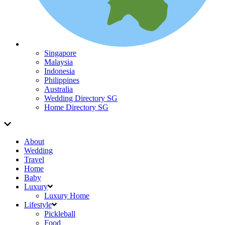
Singapore
Malaysia
Indonesia
Philippines
Australia
Wedding Directory SG
Home Directory SG
About
Wedding
Travel
Home
Baby
Luxury
Luxury Home
Lifestyle
Pickleball
Food