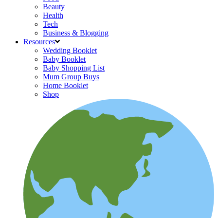
Beauty
Health
Tech
Business & Blogging
Resources
Wedding Booklet
Baby Booklet
Baby Shopping List
Mum Group Buys
Home Booklet
Shop